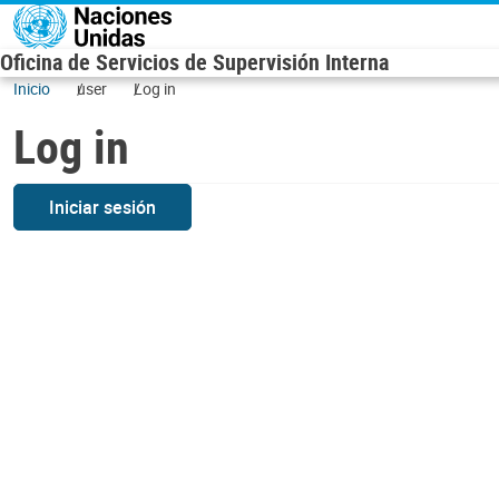
Skip to main content
Oficina de Servicios de Supervisión Interna
Inicio
user
Log in
Log in
Iniciar sesión