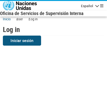
Skip to main content
Español
Navigatio
Oficina de Servicios de Supervisión Interna
Inicio
user
Log in
Log in
Iniciar sesión