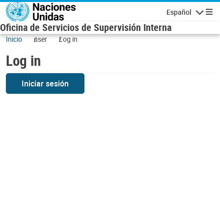
Skip to main content
Español
Navigatio
Oficina de Servicios de Supervisión Interna
Inicio
user
Log in
Log in
Iniciar sesión