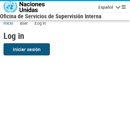
Skip to main content
Español
Navigatio
Oficina de Servicios de Supervisión Interna
Inicio
user
Log in
Log in
Iniciar sesión