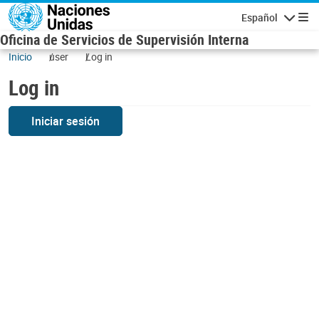
Skip to main content
Español
Navigatio
Oficina de Servicios de Supervisión Interna
Inicio
user
Log in
Log in
Iniciar sesión