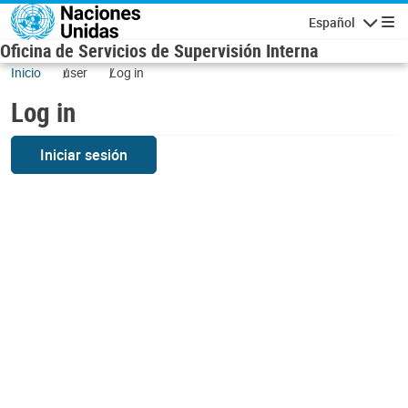
Skip to main content
Español
Navigatio
Oficina de Servicios de Supervisión Interna
Inicio
user
Log in
Log in
Iniciar sesión