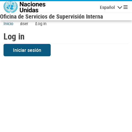
Skip to main content
Español
Navigatio
Oficina de Servicios de Supervisión Interna
Inicio
user
Log in
Log in
Iniciar sesión