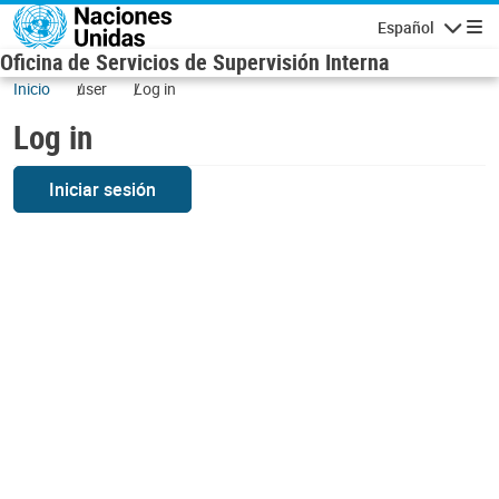
Skip to main content
Español
Navigatio
Oficina de Servicios de Supervisión Interna
Inicio
user
Log in
Log in
Iniciar sesión