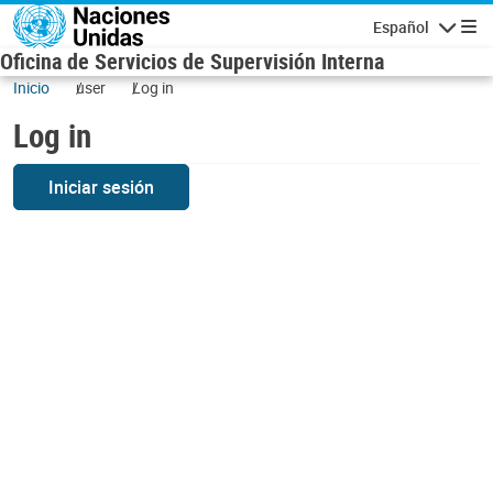
Skip to main content
Español
Navigatio
Oficina de Servicios de Supervisión Interna
Inicio
user
Log in
Log in
Iniciar sesión