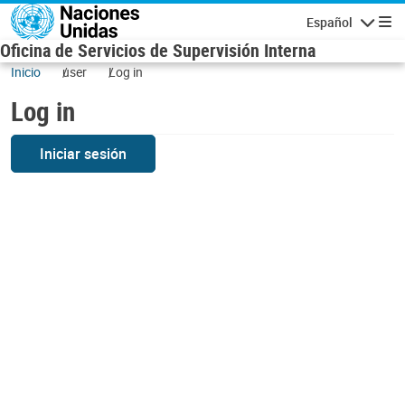
Skip to main content
Español
Navigatio
Oficina de Servicios de Supervisión Interna
Inicio
user
Log in
Log in
Iniciar sesión