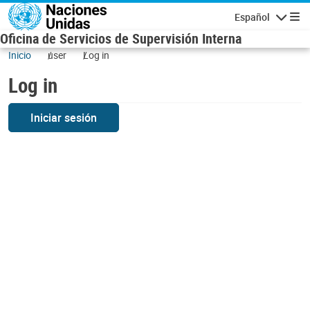
Skip to main content
Español
Navigatio
Oficina de Servicios de Supervisión Interna
Inicio
user
Log in
Log in
Iniciar sesión