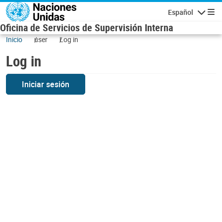
Skip to main content
Español
Navigatio
Oficina de Servicios de Supervisión Interna
Inicio
user
Log in
Log in
Iniciar sesión