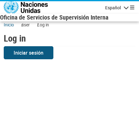
Skip to main content
Español
Navigatio
Oficina de Servicios de Supervisión Interna
Inicio
user
Log in
Log in
Iniciar sesión