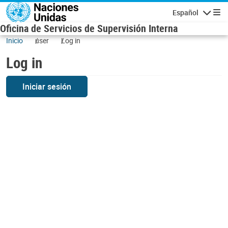
Skip to main content
Español
Navigatio
Oficina de Servicios de Supervisión Interna
Inicio
user
Log in
Log in
Iniciar sesión