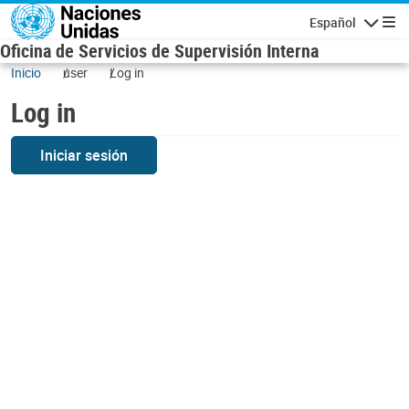
Skip to main content
Español
Navigatio
Oficina de Servicios de Supervisión Interna
Inicio
user
Log in
Log in
Iniciar sesión