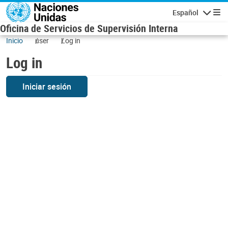
Skip to main content
Español
Navigatio
Oficina de Servicios de Supervisión Interna
Inicio
user
Log in
Log in
Iniciar sesión