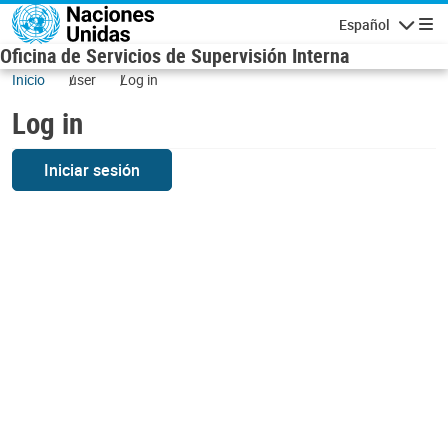
Skip to main content
Español
Navigatio
Oficina de Servicios de Supervisión Interna
Inicio
user
Log in
Log in
Iniciar sesión