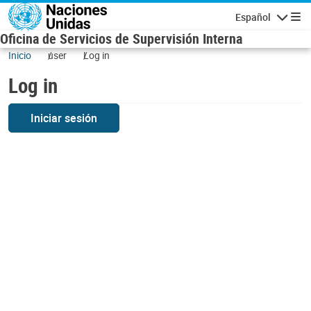
Skip to main content
Español
Navigatio
Oficina de Servicios de Supervisión Interna
Inicio
user
Log in
Log in
Iniciar sesión