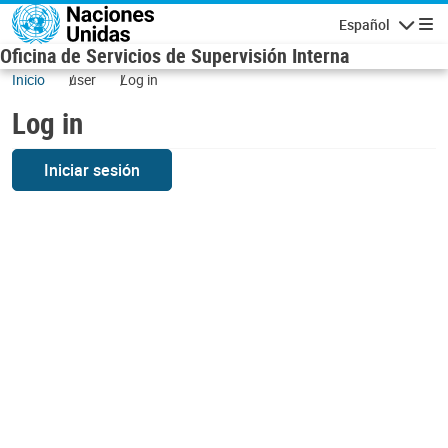
Skip to main content
Español
Navigatio
Oficina de Servicios de Supervisión Interna
Inicio
user
Log in
Log in
Iniciar sesión