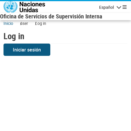
Skip to main content
Español
Navigatio
Oficina de Servicios de Supervisión Interna
Inicio
user
Log in
Log in
Iniciar sesión