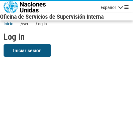
Skip to main content
Español
Navigatio
Oficina de Servicios de Supervisión Interna
Inicio
user
Log in
Log in
Iniciar sesión