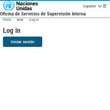
Skip to main content
Español
Navigatio
Oficina de Servicios de Supervisión Interna
Inicio
user
Log in
Log in
Iniciar sesión