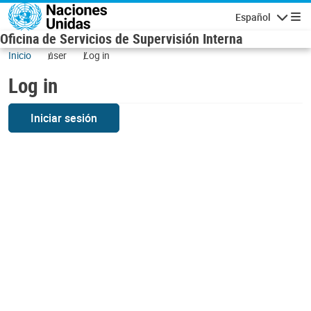
Skip to main content
Español
Navigatio
Oficina de Servicios de Supervisión Interna
Inicio
user
Log in
Log in
Iniciar sesión