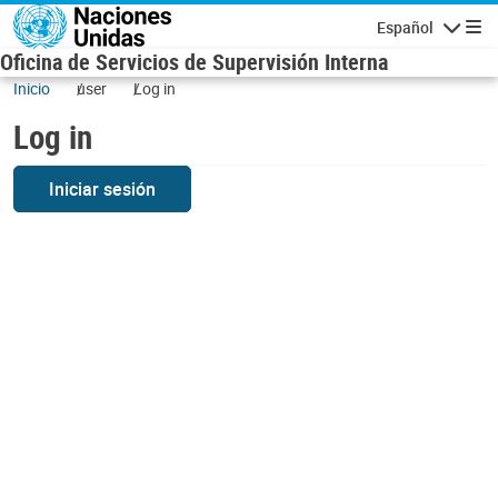
Skip to main content
Español
Navigatio
Oficina de Servicios de Supervisión Interna
Inicio
user
Log in
Log in
Iniciar sesión