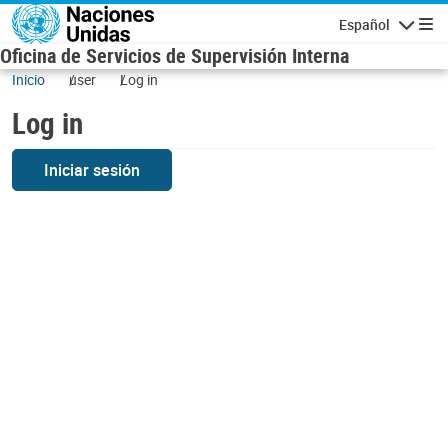
Skip to main content
Español
Navigatio
Oficina de Servicios de Supervisión Interna
Inicio
user
Log in
Log in
Iniciar sesión