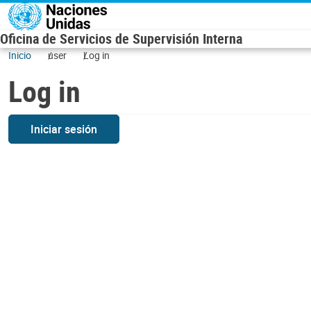
Skip to main content
Oficina de Servicios de Supervisión Interna
Inicio
user
Log in
Log in
Iniciar sesión