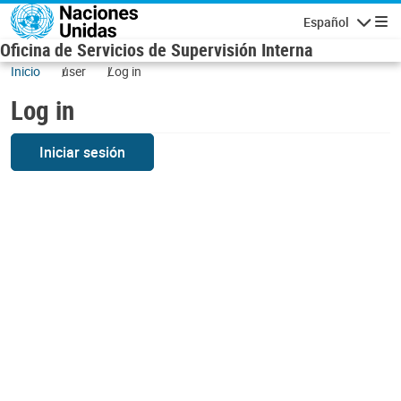
Skip to main content
Español
Navigatio
Oficina de Servicios de Supervisión Interna
Inicio
user
Log in
Log in
Iniciar sesión