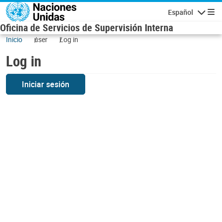
Skip to main content
Español
Navigatio
Oficina de Servicios de Supervisión Interna
Inicio
user
Log in
Log in
Iniciar sesión