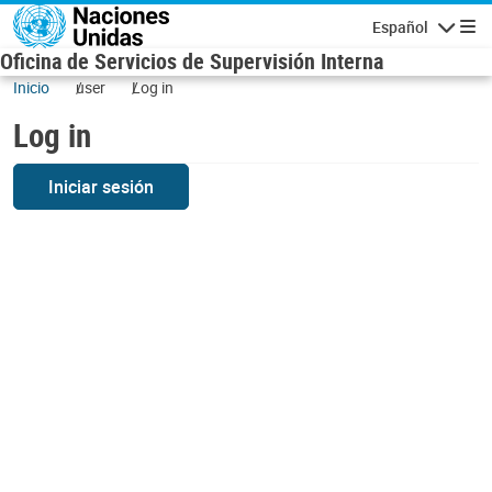
Skip to main content
Español
Navigatio
Oficina de Servicios de Supervisión Interna
Inicio
user
Log in
Log in
Iniciar sesión