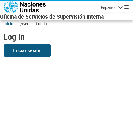
Skip to main content
Español
Navigatio
Oficina de Servicios de Supervisión Interna
Inicio
user
Log in
Log in
Iniciar sesión