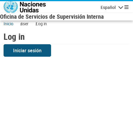
Skip to main content
Español
Navigatio
Oficina de Servicios de Supervisión Interna
Inicio
user
Log in
Log in
Iniciar sesión