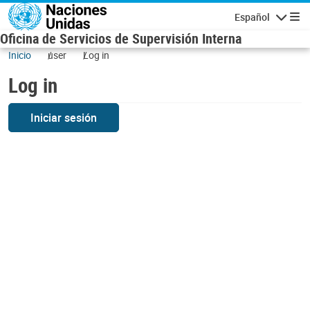
Skip to main content
Español
Navigatio
Oficina de Servicios de Supervisión Interna
Inicio
user
Log in
Log in
Iniciar sesión