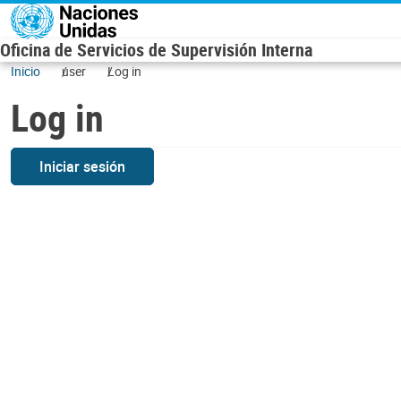
Skip to main content
Oficina de Servicios de Supervisión Interna
Inicio
user
Log in
Log in
Iniciar sesión