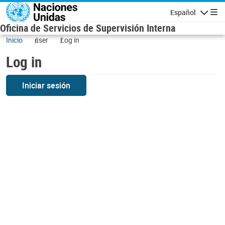
Skip to main content
Español
Navigatio
Oficina de Servicios de Supervisión Interna
Inicio
user
Log in
Log in
Iniciar sesión