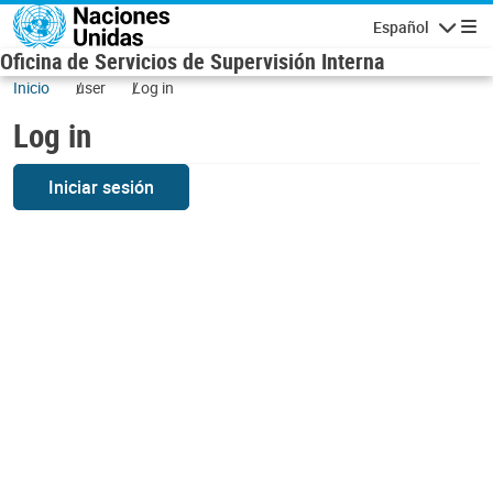
Skip to main content
Español
Navigatio
Oficina de Servicios de Supervisión Interna
Inicio
user
Log in
Log in
Iniciar sesión