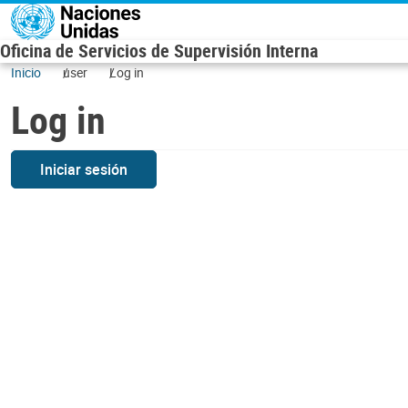
Skip to main content
Oficina de Servicios de Supervisión Interna
Inicio
user
Log in
Log in
Iniciar sesión