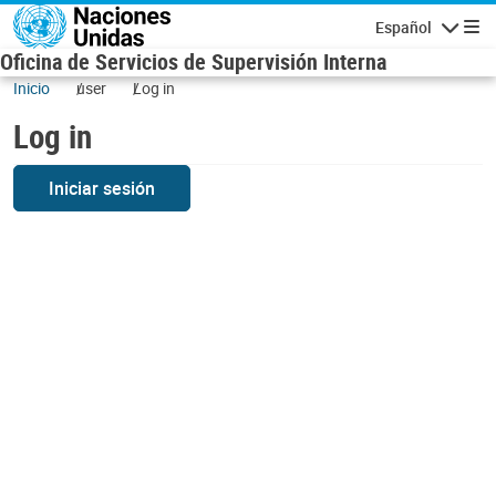
Skip to main content
Español
Navigatio
Oficina de Servicios de Supervisión Interna
Inicio
user
Log in
Log in
Iniciar sesión