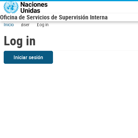
Skip to main content
Oficina de Servicios de Supervisión Interna
Inicio
user
Log in
Log in
Iniciar sesión