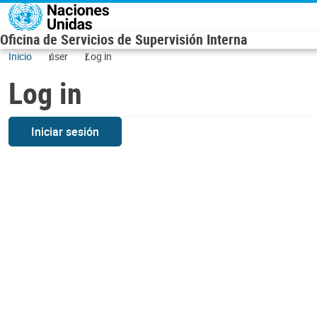
Skip to main content
Oficina de Servicios de Supervisión Interna
Inicio
user
Log in
Log in
Iniciar sesión