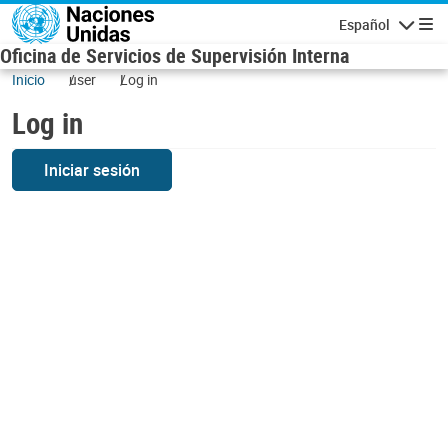
Skip to main content
Español
Navigatio
Oficina de Servicios de Supervisión Interna
Inicio
user
Log in
Log in
Iniciar sesión