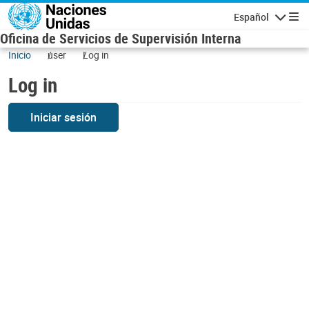
Skip to main content
Español
Navigatio
Oficina de Servicios de Supervisión Interna
Inicio
user
Log in
Log in
Iniciar sesión