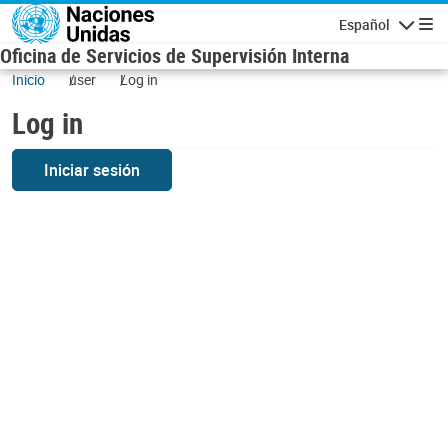
Skip to main content
Español
Navigatio
Oficina de Servicios de Supervisión Interna
Inicio
user
Log in
Log in
Iniciar sesión