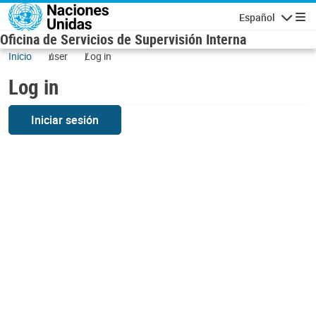
Skip to main content
Español
Navigatio
Oficina de Servicios de Supervisión Interna
Inicio
user
Log in
Log in
Iniciar sesión