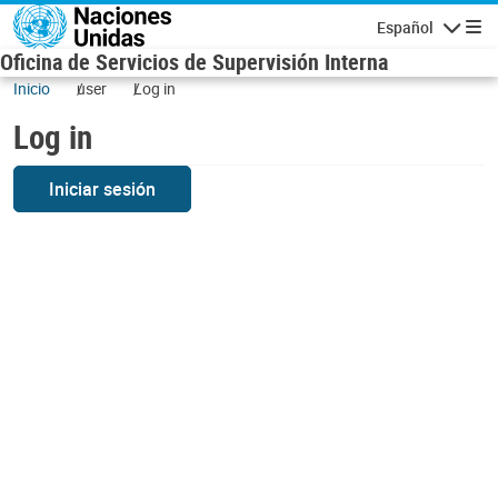
Skip to main content
Español
Navigatio
Oficina de Servicios de Supervisión Interna
Inicio
user
Log in
Log in
Iniciar sesión