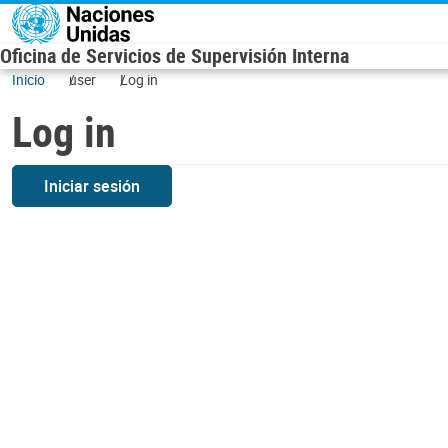
Skip to main content
Oficina de Servicios de Supervisión Interna
Inicio
user
Log in
Log in
Iniciar sesión