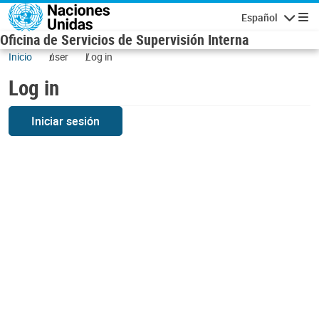
Skip to main content
Español
Navigatio
Oficina de Servicios de Supervisión Interna
Inicio
user
Log in
Log in
Iniciar sesión