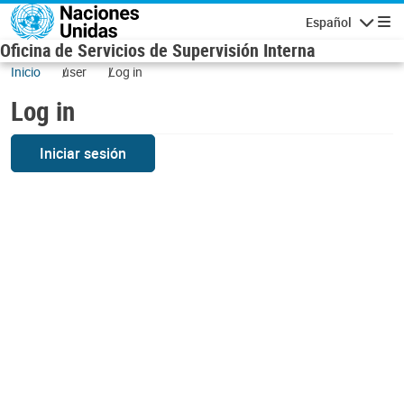
Skip to main content
Español
Navigatio
Oficina de Servicios de Supervisión Interna
Inicio
user
Log in
Log in
Iniciar sesión