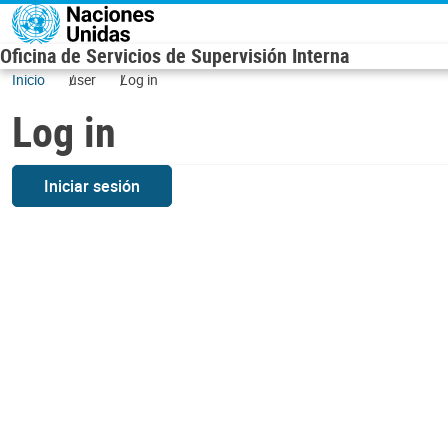
Skip to main content
Oficina de Servicios de Supervisión Interna
Inicio
user
Log in
Log in
Iniciar sesión