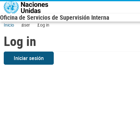
Skip to main content
Oficina de Servicios de Supervisión Interna
Inicio
user
Log in
Log in
Iniciar sesión