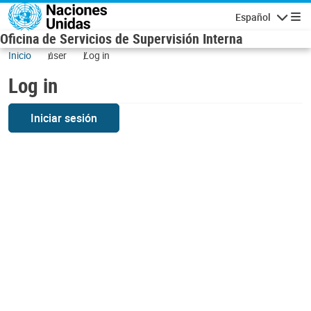
Skip to main content
Español
Navigatio
Oficina de Servicios de Supervisión Interna
Inicio
user
Log in
Log in
Iniciar sesión